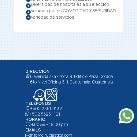
Diversidad de hospitales a su elección.

Velamos por su COMODIDAD Y SEGURIDAD

Variedad de servicios

DIRECCIÓN
6 avenida 3-47 zona 9. Edificio Plaza Dorada.

6to Nivel Oficina 6-1. Guatemala, Guatemala
TELÉFONOS
+502 2361 0132

+502 5525 1121

HORARIO
9:00
- 19:00 p.m.
}
a.m.
EMAILS
info@ciruplastica.com
